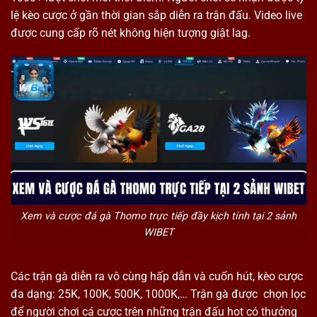
lệ kèo cược ở gần thời gian sắp diễn ra trận đấu. Video live
được cung cấp rõ nét không hiện tượng giật lag.
Xem và cược đá gà Thomo trực tiếp đầy kịch tính tại 2 sảnh
WIBET
Các trận gà diễn ra vô cùng hấp dẫn và cuốn hút, kèo cược
đa dạng: 25K, 100K, 500K, 1000K,… Trận gà được chọn lọc
để người chơi cá cược trên những trận đấu hot có thưởng