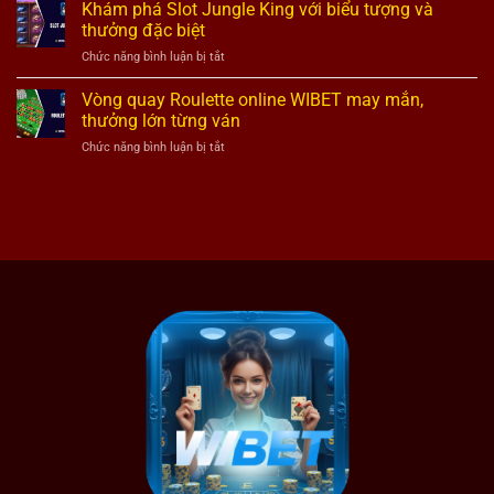
phá
Khám phá Slot Jungle King với biểu tượng và
WIBET
tại
Slot
–
thưởng đặc biệt
WIBET
Lucky
Vô
ở
Chức năng bình luận bị tắt
Dragons
địch
Khám
tại
slot,
phá
Vòng quay Roulette online WIBET may mắn,
WIBET
hũ
Slot
với
thưởng lớn từng ván
x1000
Jungle
kho
lần
ở
Chức năng bình luận bị tắt
King
báu
Vòng
với
Rồng
quay
biểu
Vàng
Roulette
tượng
online
và
WIBET
thưởng
may
đặc
mắn,
biệt
thưởng
lớn
từng
ván