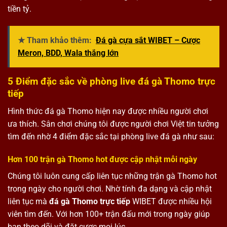
tiền tỷ.
★ Tham khảo thêm:
Đá gà cựa sắt WIBET – Cược
Meron, BDD, Wala thắng lớn
5 Điểm đặc sắc về phòng live đá gà Thomo trực
tiếp
Hình thức đá gà Thomo hiện nay được nhiều người chơi
ưa thích. Sân chơi chúng tôi được người chơi Việt tin tưởng
tìm đến nhờ 4 điểm đặc sắc tại phòng live đá gà như sau:
Hơn 100 trận gà Thomo hot được cập nhật mỗi ngày
Chúng tôi luôn cung cấp liên tục những trận gà Thomo hot
trong ngày cho người chơi. Nhờ tính đa dạng và cập nhật
liên tục mà
đá gà Thomo trực tiếp
WIBET được nhiều hội
viên tìm đến. Với hơn 100+ trận đấu mới trong ngày giúp
bạn theo dõi và đặt cược mọi lúc.