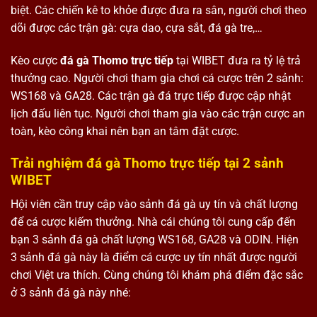
biệt. Các chiến kê to khỏe được đưa ra sân, người chơi theo
dõi được các trận gà: cựa dao, cựa sắt, đá gà tre,…
Kèo cược
đá gà Thomo trực tiếp
tại WIBET đưa ra tỷ lệ trả
thưởng cao. Người chơi tham gia chơi cá cược trên 2 sảnh:
WS168 và GA28. Các trận gà đá trực tiếp được cập nhật
lịch đấu liên tục. Người chơi tham gia vào các trận cược an
toàn, kèo công khai nên bạn an tâm đặt cược.
Trải nghiệm đá gà Thomo trực tiếp tại 2 sảnh
WIBET
Hội viên cần truy cập vào sảnh đá gà uy tín và chất lượng
để cá cược kiếm thưởng. Nhà cái chúng tôi cung cấp đến
bạn 3 sảnh đá gà chất lượng WS168, GA28 và ODIN. Hiện
3 sảnh đá gà này là điểm cá cược uy tín nhất được người
chơi Việt ưa thích. Cùng chúng tôi khám phá điểm đặc sắc
ở 3 sảnh đá gà này nhé: