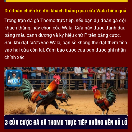
Dự đoán chiến kê đội khách thắng qua cửa Wala hiệu quả
Trong trận đá gà Thomo trực tiếp, nếu bạn dự đoán gà đội
khách thắng, hãy chọn cửa Wala. Cửa này được đánh dấu
bằng màu xanh dương và ký hiệu chữ P trên bảng cược.
Sau khi đặt cược vào Wala, bạn sẽ không thể đặt thêm tiền
vào hai cửa còn lại, đảm bảo cược của bạn được ghi nhận
chính xác.