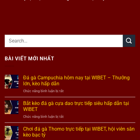
BÀI VIẾT MỚI NHẤT
Đá gà Campuchia hôm nay tại WIBET – Thưởng
lớn, kèo hấp dẫn
ở
Chức năng bình luận bị tắt
Đá
gà
Bắt kèo đá gà cựa dao trực tiếp siêu hấp dẫn tại
Campuchia
WIBET
hôm
ở
Chức năng bình luận bị tắt
nay
Bắt
tại
kèo
Chơi đá gà Thomo trực tiếp tại WIBET, hội viên săn
WIBET
đá
–
kèo bạc tỷ
gà
Thưởng