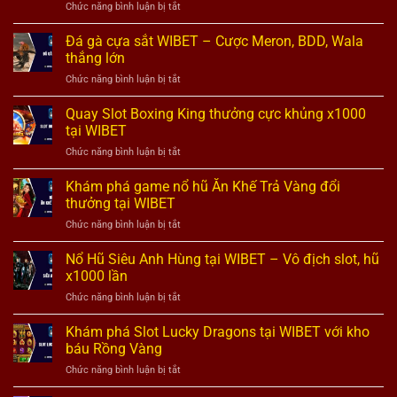
ở
Chức năng bình luận bị tắt
cựa
lớn,
Chơi
dao
kèo
đá
Đá gà cựa sắt WIBET – Cược Meron, BDD, Wala
trực
hấp
gà
tiếp
thắng lớn
dẫn
Thomo
siêu
ở
Chức năng bình luận bị tắt
trực
hấp
Đá
tiếp
dẫn
gà
Quay Slot Boxing King thưởng cực khủng x1000
tại
tại
cựa
WIBET,
tại WIBET
WIBET
sắt
hội
ở
Chức năng bình luận bị tắt
WIBET
viên
Quay
–
săn
Slot
Khám phá game nổ hũ Ăn Khế Trả Vàng đổi
Cược
kèo
Boxing
Meron,
thưởng tại WIBET
bạc
King
BDD,
tỷ
ở
Chức năng bình luận bị tắt
thưởng
Wala
Khám
cực
thắng
phá
Nổ Hũ Siêu Anh Hùng tại WIBET – Vô địch slot, hũ
khủng
lớn
game
x1000
x1000 lần
nổ
tại
ở
Chức năng bình luận bị tắt
hũ
WIBET
Nổ
Ăn
Hũ
Khám phá Slot Lucky Dragons tại WIBET với kho
Khế
Siêu
Trả
báu Rồng Vàng
Anh
Vàng
ở
Chức năng bình luận bị tắt
Hùng
đổi
Khám
tại
thưởng