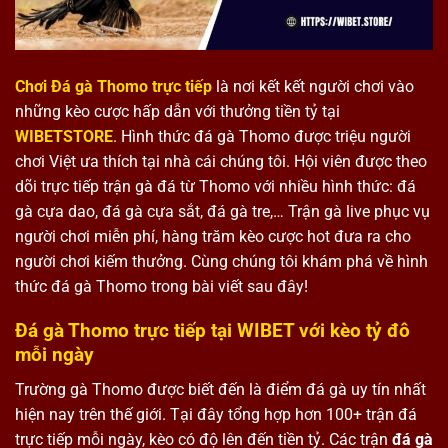
Chơi Đá gà Thomo trực tiếp
là nơi kết kết người chơi vào
những kèo cược hấp dẫn với thưởng tiền tỷ tại
WIBETSTORE
. Hình thức đá gà Thomo được triệu người
chơi Việt ưa thích tại nhà cái chúng tôi. Hội viên được theo
dõi trực tiếp trận gà đá từ Thomo với nhiều hình thức: đá
gà cựa dao, đá gà cựa sắt, đá gà tre,… Trận gà live phục vụ
người chơi miễn phí, hàng trăm kèo cược hot đưa ra cho
người chơi kiếm thưởng. Cùng chúng tôi khám phá về hình
thức đá gà Thomo trong bài viết sau đây!
Đá gà Thomo trực tiếp tại WIBET với kèo tỷ đô
mỗi ngày
Trường gà Thomo được biết đến là điểm đá gà uy tín nhất
hiện nay trên thế giới. Tại đây tổng hợp hơn 100+ trận đá
trực tiếp mỗi ngày, kèo có độ lên đến tiền tỷ. Các trận
đá gà