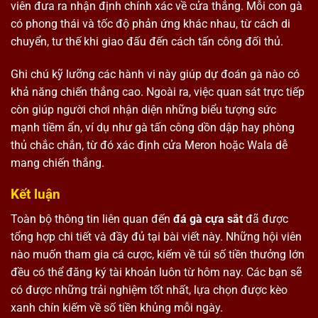
viên đưa ra nhận định chính xác về cửa thắng. Mỗi con gà
có phong thái và tốc độ phản ứng khác nhau, từ cách di
chuyển, tư thế khi giao đấu đến cách tấn công đối thủ.
Ghi chú kỹ lưỡng các hành vi này giúp dự đoán gà nào có
khả năng chiến thắng cao. Ngoài ra, việc quan sát trực tiếp
còn giúp người chơi nhận diện những biểu tượng sức
mạnh tiềm ẩn, ví dụ như gà tấn công dồn dập hay phòng
thủ chắc chắn, từ đó xác định cửa Meron hoặc Wala dễ
mang chiến thắng.
Kết luận
Toàn bộ thông tin liên quan đến
đá gà cựa sắt
đã được
tổng hợp chi tiết và đầy đủ tại bài viết này. Những hội viên
nào muốn tham gia cá cược, kiếm về túi số tiền thưởng lớn
đều có thể đăng ký tài khoản luôn từ hôm nay. Các bạn sẽ
có được những trải nghiệm tốt nhất, lựa chọn được kèo
xanh chín kiếm về số tiền khủng mỗi ngày.