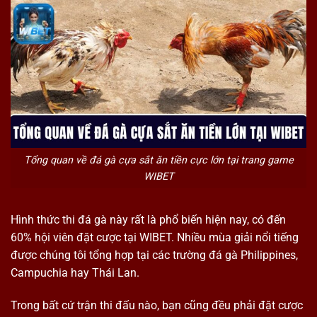
Tổng quan về đá gà cựa sắt ăn tiền cực lớn tại trang game
WIBET
Hình thức thi đá gà này rất là phổ biến hiện nay, có đến
60% hội viên đặt cược tại WIBET. Nhiều mùa giải nổi tiếng
được chúng tôi tổng hợp tại các trường đá gà Philippines,
Campuchia hay Thái Lan.
Trong bất cứ trận thi đấu nào, bạn cũng đều phải đặt cược