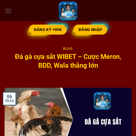
Bỏ
qua
nội
dung
ĐĂNG KÝ +99K
ĐĂNG NHẬP
BLOG
Đá gà cựa sắt WIBET – Cược Meron,
BDD, Wala thắng lớn
06
Th10