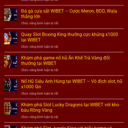
cựa
lớn,
Chơi
dao
kèo
đá
Đá gà cựa sắt WIBET – Cược Meron, BDD, Wala
trực
hấp
gà
tiếp
thắng lớn
dẫn
Thomo
siêu
ở
Chức năng bình luận bị tắt
trực
hấp
Đá
tiếp
dẫn
gà
Quay Slot Boxing King thưởng cực khủng x1000
tại
tại
cựa
WIBET,
tại WIBET
WIBET
sắt
hội
ở
Chức năng bình luận bị tắt
WIBET
viên
Quay
–
săn
Slot
Khám phá game nổ hũ Ăn Khế Trả Vàng đổi
Cược
kèo
Boxing
Meron,
thưởng tại WIBET
bạc
King
BDD,
tỷ
ở
Chức năng bình luận bị tắt
thưởng
Wala
Khám
cực
thắng
phá
Nổ Hũ Siêu Anh Hùng tại WIBET – Vô địch slot, hũ
khủng
lớn
game
x1000
x1000 lần
nổ
tại
ở
Chức năng bình luận bị tắt
hũ
WIBET
Nổ
Ăn
Hũ
Khám phá Slot Lucky Dragons tại WIBET với kho
Khế
Siêu
Trả
báu Rồng Vàng
Anh
Vàng
ở
Chức năng bình luận bị tắt
Hùng
đổi
Khám
tại
thưởng
phá
WIBET