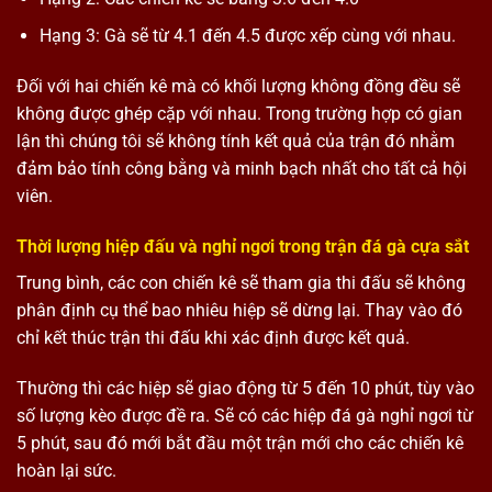
Hạng 3: Gà sẽ từ 4.1 đến 4.5 được xếp cùng với nhau.
Đối với hai chiến kê mà có khối lượng không đồng đều sẽ
không được ghép cặp với nhau. Trong trường hợp có gian
lận thì chúng tôi sẽ không tính kết quả của trận đó nhằm
đảm bảo tính công bằng và minh bạch nhất cho tất cả hội
viên.
Thời lượng hiệp đấu và nghỉ ngơi trong trận đá gà cựa sắt
Trung bình, các con chiến kê sẽ tham gia thi đấu sẽ không
phân định cụ thể bao nhiêu hiệp sẽ dừng lại. Thay vào đó
chỉ kết thúc trận thi đấu khi xác định được kết quả.
Thường thì các hiệp sẽ giao động từ 5 đến 10 phút, tùy vào
số lượng kèo được đề ra. Sẽ có các hiệp đá gà nghỉ ngơi từ
5 phút, sau đó mới bắt đầu một trận mới cho các chiến kê
hoàn lại sức.