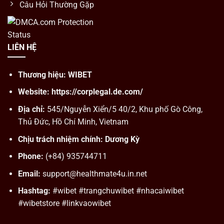
Câu Hỏi Thường Gặp
LIÊN HỆ
Thương hiệu:
WIBET
Website:
https://corplegal.de.com/
Địa chỉ:
545/Nguyễn Xiển/5 40/2, Khu phố Gò Công,
Thủ Đức, Hồ Chí Minh, Vietnam
Chịu trách nhiệm chính:
Dương Kỳ
Phone:
(+84) 935744711
Email:
support@healthmate4u.in.net
Hashtag:
#wibet #trangchuwibet #nhacaiwibet
#wibetstore #linkvaowibet