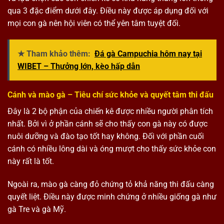
qua 3 đặc điểm dưới đây. Điều này được áp dụng đối với
mọi con gà nên hội viên có thể yên tâm tuyệt đối.
★ Tham khảo thêm:
Đá gà Campuchia hôm nay tại
WIBET – Thưởng lớn, kèo hấp dẫn
Cánh và mào gà – Tiêu chí sức khỏe và quyết tâm thi đấu
Đây là 2 bộ phận của chiến kê được nhiều người phân tích
nhất. Bởi vì ở phần cánh sẽ cho thấy con gà này có được
nuôi dưỡng và đào tạo tốt hay không. Đối với phần cuối
cánh có nhiều lông dài và óng mượt cho thấy sức khỏe con
này rất là tốt.
Ngoài ra, mào gà càng đỏ chứng tỏ khả năng thi đấu càng
quyết liệt. Điều này được minh chứng ở nhiều giống gà như
gà Tre và gà Mỹ.