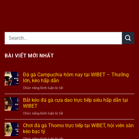
BÀI VIẾT MỚI NHẤT
Đá gà Campuchia hôm nay tại WIBET – Thưởng
lớn, kèo hấp dẫn
ở
Chức năng bình luận bị tắt
Đá
gà
Bắt kèo đá gà cựa dao trực tiếp siêu hấp dẫn tại
Campuchia
WIBET
hôm
ở
Chức năng bình luận bị tắt
nay
Bắt
tại
kèo
Chơi đá gà Thomo trực tiếp tại WIBET, hội viên săn
WIBET
đá
–
kèo bạc tỷ
gà
Thưởng
ở
Chức năng bình luận bị tắt