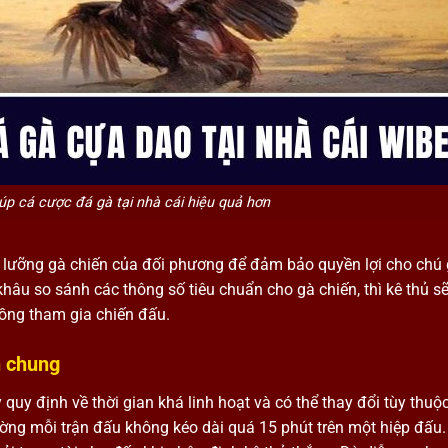
giúp cá cược đá gà tại nhà cái hiệu quả hơn
kỹ lưỡng gà chiến của đối phương để đảm bảo quyền lợi cho chú
hâu so sánh các thông số tiêu chuẩn cho gà chiến, thì kê thủ s
 lồng tham gia chiến đấu.
h chung
uy định về thời gian khá linh hoạt và có thể thay đổi tùy thuộ
hường mỗi trận đấu không kéo dài quá 15 phút trên một hiệp đấu.