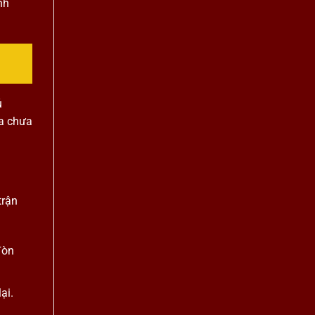
nh
ủ
ra chưa
trận
đòn
ại.