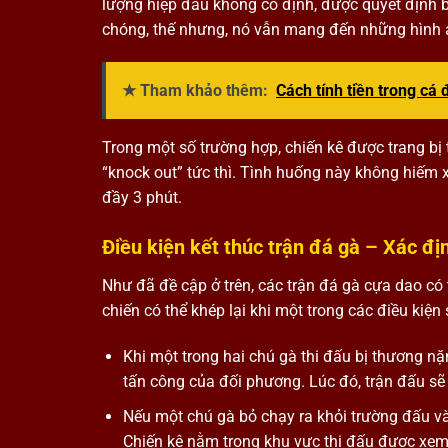
lượng hiệp đấu không cố định, được quyết định bở
chóng, thế nhưng, nó vẫn mang đến những hình ả
★ Tham khảo thêm:
Cách tính tiền trong c
Trong một số trường hợp, chiến kê được trang bị
“knock out” tức thì. Tình huống này không hiếm x
đầy 3 phút.
Điều kiện kết thúc trận đá gà – Xác đ
Như đã đề cập ở trên, các trận đá gà cựa dao có t
chiến có thể khép lại khi một trong các điều kiện
Khi một trong hai chú gà thi đấu bị thương 
tấn công của đối phương. Lúc đó, trận đấu sẽ 
Nếu một chú gà bỏ chạy ra khỏi trường đấu và 
Chiến kê nằm trong khu vực thi đấu được xem