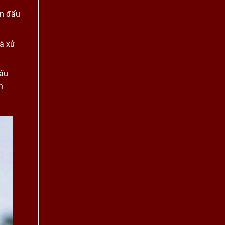
ận đấu
và xử
dấu
h