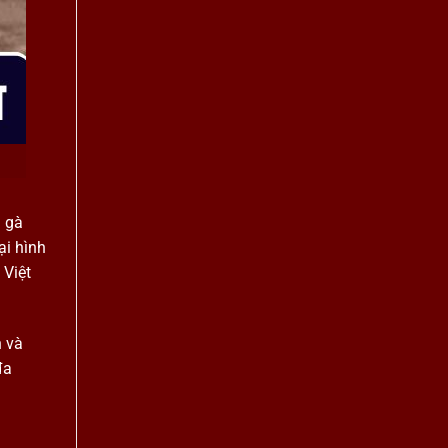
online
thưởng
WIBET
đặc
may
biệt
mắn,
thưởng
lớn
từng
ván
á gà
ại hình
 Việt
n và
đa