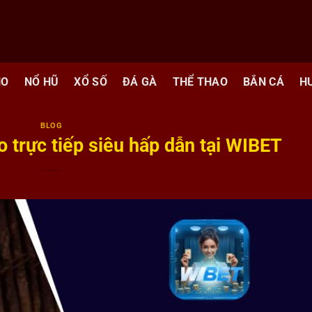
NO
NỔ HŨ
XỔ SỐ
ĐÁ GÀ
THỂ THAO
BẮN CÁ
H
BLOG
o trực tiếp siêu hấp dẫn tại WIBET