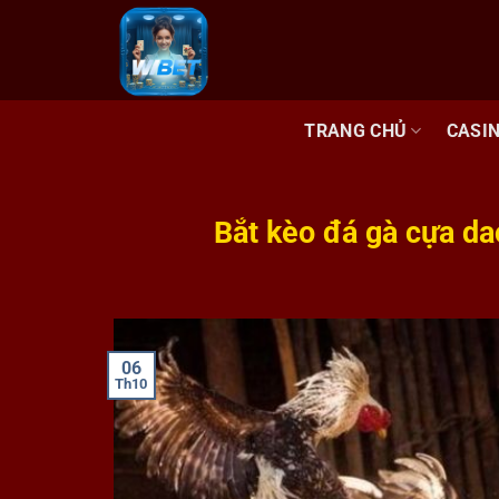
Bỏ
qua
nội
dung
TRANG CHỦ
CASI
Bắt kèo đá gà cựa da
06
Th10