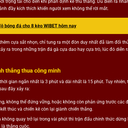
i trọng tài cho đến khi phân định kê thủ thắng. Dù diễn ra nha
nh đầy kích thích khiến người xem không thể rời mắt.
á độ bóng đá cho 8 kèo WIBET hôm nay
 thêm cựa sắt nhọn, chỉ tung ra một đòn duy nhất đã làm đối th
ảy ra trong những trận đá gà cựa dao hay cựa trò, lúc đó diễn 
ịnh thắng thua công minh
hời gian ngắn nhất là 3 phút và dài nhất là 15 phút. Tuy nhiên, 
 sau đây xảy ra:
nặng, không thể đứng vững, hoặc không còn phản ứng trước các 
kết thúc và chiến kê còn lại giành chiến thắng.
không quay trở lại trong vài phút thì trận đấu chính thức dừng l
 là thắng cuộc.