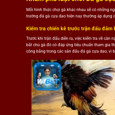
Mỗi hình thức chọi gà khác nhau sẽ có những nguy
trường đá gà cựa dao hiện nay thường áp dụng c
Kiểm tra chiến kê trước trận đấu đảm 
Trước khi trận đấu diễn ra, việc kiểm tra về cân 
bắt chú gà đó có đáp ứng tiêu chuẩn tham gia t
công bằng trong các sân đấu đá gà cựa dao, vì b