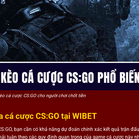
èo cá cược CS:GO cho người chơi chốt tiền
ia cá cược CS:GO tại WIBET
CS:GO, bạn cần có khả năng dự đoán chính xác kết quả trận đấ
 phải tuân theo các quy định quan trọng của game cá cược này n