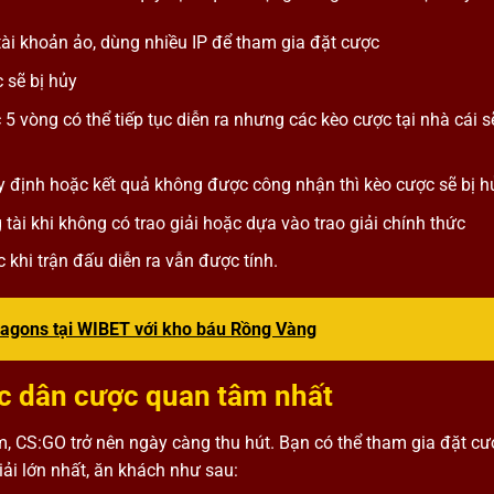
ài khoản ảo, dùng nhiều IP để tham gia đặt cược
c sẽ bị hủy
c 5 vòng có thể tiếp tục diễn ra nhưng các kèo cược tại nhà cái s
 định hoặc kết quả không được công nhận thì kèo cược sẽ bị h
 tài khi không có trao giải hoặc dựa vào trao giải chính thức
c khi trận đấu diễn ra vẫn được tính.
agons tại WIBET với kho báu Rồng Vàng
ợc dân cược quan tâm nhất
, CS:GO trở nên ngày càng thu hút. Bạn có thể tham gia đặt cư
giải lớn nhất, ăn khách như sau: