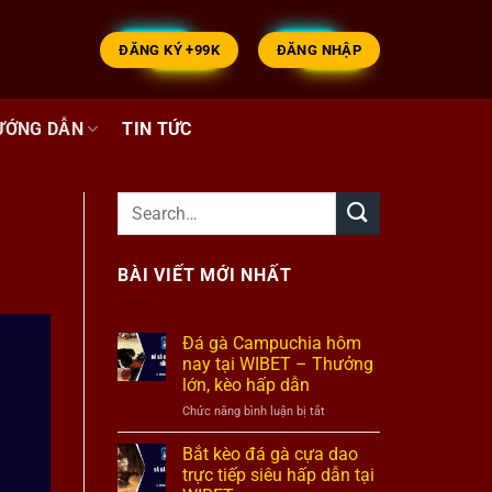
ĐĂNG KÝ +99K
ĐĂNG NHẬP
ƯỚNG DẪN
TIN TỨC
BÀI VIẾT MỚI NHẤT
Đá gà Campuchia hôm
nay tại WIBET – Thưởng
lớn, kèo hấp dẫn
ở
Chức năng bình luận bị tắt
Đá
gà
Bắt kèo đá gà cựa dao
Campuchia
trực tiếp siêu hấp dẫn tại
hôm