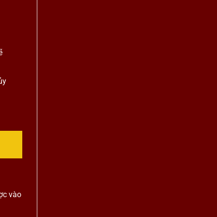
ẽ
ủy
ợc vào