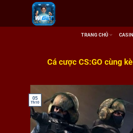
Bỏ
qua
nội
dung
TRANG CHỦ
CASI
Cá cược CS:GO cùng kèo
05
Th10