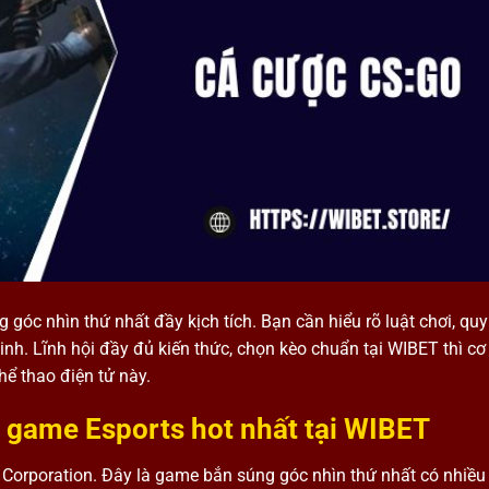
óc nhìn thứ nhất đầy kịch tích. Bạn cần hiểu rõ luật chơi, quy
nh. Lĩnh hội đầy đủ kiến thức, chọn kèo chuẩn tại WIBET thì cơ
ể thao điện tử này.
 game Esports hot nhất tại WIBET
Corporation. Đây là game bắn súng góc nhìn thứ nhất có nhiều