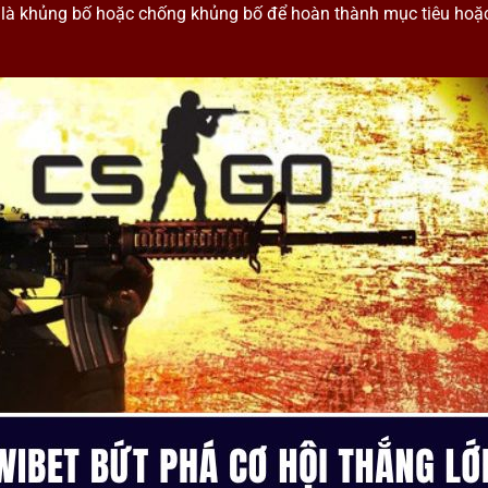
e là khủng bố hoặc chống khủng bố để hoàn thành mục tiêu hoặc