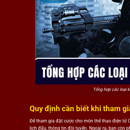
Tổng hợp các loại k
Quy định cần biết khi tham g
Để tham gia đặt cược cho môn thể thao điện tử 
lịch đấu, thông tin đội tuyển. Ngoài ra, bạn còn