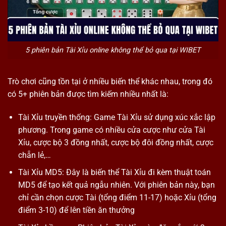
5 phiên bản Tài Xỉu online không thể bỏ qua tại WIBET
Trò chơi cũng tồn tại ở nhiều biến thể khác nhau, trong đó
có 5+ phiên bản được tìm kiếm nhiều nhất là:
Tài Xỉu truyền thống: Game Tài Xỉu sử dụng xúc xắc lập
phương. Trong game có nhiều cửa cược như cửa Tài
Xỉu, cược bộ 3 đồng nhất, cược bộ đôi đồng nhất, cược
chẵn lẻ,…
Tài Xỉu MD5: Đây là biến thể Tài Xỉu đi kèm thuật toán
MD5 để tạo kết quả ngẫu nhiên. Với phiên bản này, bạn
chỉ cần chọn cược Tài (tổng điểm 11-17) hoặc Xỉu (tổng
điểm 3-10) để lên tiền ăn thưởng