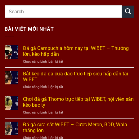
BÀI VIẾT MỚI NHẤT
Đá gà Campuchia hôm nay tại WIBET – Thưởng
lớn, kèo hấp dẫn
ở
Chức năng bình luận bị tắt
Đá
gà
Bắt kèo đá gà cựa dao trực tiếp siêu hấp dẫn tại
Campuchia
WIBET
hôm
ở
Chức năng bình luận bị tắt
nay
Bắt
tại
kèo
Chơi đá gà Thomo trực tiếp tại WIBET, hội viên săn
WIBET
đá
–
kèo bạc tỷ
gà
Thưởng
ở
Chức năng bình luận bị tắt
cựa
lớn,
Chơi
dao
kèo
đá
Đá gà cựa sắt WIBET – Cược Meron, BDD, Wala
trực
hấp
gà
tiếp
thắng lớn
dẫn
Thomo
siêu
ở
Chức năng bình luận bị tắt
trực