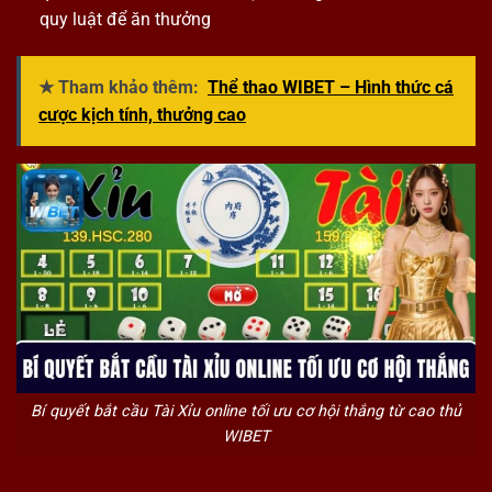
quy luật để ăn thưởng
★ Tham khảo thêm:
Thể thao WIBET – Hình thức cá
cược kịch tính, thưởng cao
Bí quyết bắt cầu Tài Xỉu online tối ưu cơ hội thắng từ cao thủ
WIBET