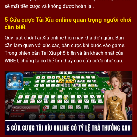
sẽ mất tiền cược và không được hoàn lại.
5 Cửa cược Tài Xỉu online quan trọng người chơi
cần biết
Quy luật chơi Tài Xỉu online hiện nay khá đơn giản. Bạn
cần làm quen với xúc xắc, bản cược khi bước vào game.
Trong phiên bản Tài Xỉu phổ biến và ăn khách nhất của
WIBET, chúng ta có thể tìm thấy các cửa cược như sau.