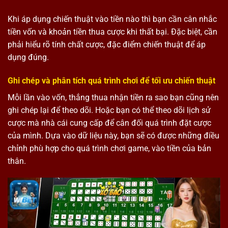
Khi áp dụng chiến thuật vào tiền nào thì bạn cần cân nhắc
tiền vốn và khoản tiền thua cược khi thất bại. Đặc biệt, cần
phải hiểu rõ tính chất cược, đặc điểm chiến thuật để áp
dụng đúng.
Ghi chép và phân tích quá trình chơi để tối ưu chiến thuật
Mỗi lần vào vốn, thắng thua nhận tiền ra sao bạn cũng nên
ghi chép lại để theo dõi. Hoặc bạn có thể theo dõi lịch sử
cược mà nhà cái cung cấp để cân đối quá trình đặt cược
của mình. Dựa vào dữ liệu này, bạn sẽ có được những điều
chỉnh phù hợp cho quá trình chơi game, vào tiền của bản
thân.