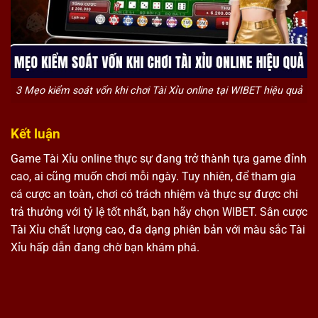
3 Mẹo kiểm soát vốn khi chơi Tài Xỉu online tại WIBET hiệu quả
Kết luận
Game Tài Xỉu online thực sự đang trở thành tựa game đỉnh
cao, ai cũng muốn chơi mỗi ngày. Tuy nhiên, để tham gia
cá cược an toàn, chơi có trách nhiệm và thực sự được chi
trả thưởng với tỷ lệ tốt nhất, bạn hãy chọn WIBET. Sân cược
Tài Xỉu chất lượng cao, đa dạng phiên bản với màu sắc Tài
Xỉu hấp dẫn đang chờ bạn khám phá.