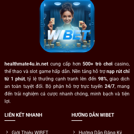
từng
ván
healthmate4u.in.net
cung cấp hơn
500+ trò chơi
casino,
thể thao và slot game hấp dẫn. Nền tảng hỗ trợ
nạp rút chỉ
từ 1 phút
, tỷ lệ thưởng cạnh tranh lên đến
98%
, giao dịch
an toàn tuyệt đối. Bộ phận hỗ trợ trực tuyến
24/7
, mang
đến trải nghiệm cá cược nhanh chóng, minh bạch và tiện
lợi.
LIÊN KẾT NHANH
HƯỚNG DẪN WIBET
Giới Thiệu WIBET
Hướng Dẫn Đăng Ký