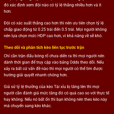
đó xác định xem đội nào có tỷ lệ thắng nhiều hơn và ít
hơn.
Đội có xác suất thắng cao hơn thì nên ưu tiên chọn tỷ lệ
chấp giao động từ 0.25 trái đến 0.5 trái. Mọi người không
nên lựa chọn mức HDP cao hơn, vì khả năng về sẽ khó.
Theo dõi và phân tích kèo liên tục trước trận
Chỉ cần trận đấu bóng rổ chưa diễn ra thì mọi người nên
dành thời gian để truy cập vào bảng Odds theo dõi. Nếu
xảy ra bất cứ vấn đề nào thì mọi người có thể tìm được
hướng giải quyết nhanh chóng hơn.
Giả sử tỷ lệ thưởng của kèo Tài xỉu bị tăng lên thì mọi
người cần đánh giá mức tăng đó có quá cao so với thực tế
hay không. Nếu nó bất ổn thì bạn không nên theo kèo này
mà chuyển sang kèo khác.