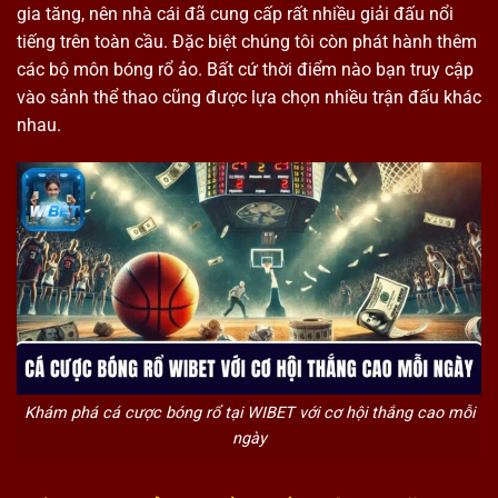
gia tăng, nên nhà cái đã cung cấp rất nhiều giải đấu nổi
tiếng trên toàn cầu. Đặc biệt chúng tôi còn phát hành thêm
các bộ môn bóng rổ ảo.
Bất cứ thời điểm nào bạn truy cập
vào sảnh thể thao cũng được lựa chọn nhiều trận đấu khác
nhau.
Khám phá cá cược bóng rổ tại WIBET với cơ hội thắng cao mỗi
ngày