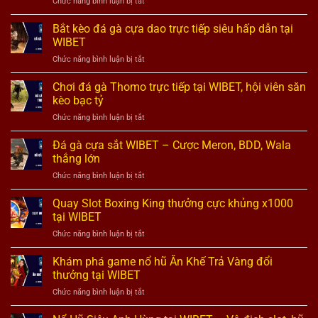
ở
Chức năng bình luận bị tắt
Đá
gà
Bắt kèo đá gà cựa dao trực tiếp siêu hấp dẫn tại
Campuchia
WIBET
hôm
ở
Chức năng bình luận bị tắt
nay
Bắt
tại
kèo
Chơi đá gà Thomo trực tiếp tại WIBET, hội viên săn
WIBET
đá
–
kèo bạc tỷ
gà
Thưởng
ở
Chức năng bình luận bị tắt
cựa
lớn,
Chơi
dao
kèo
đá
Đá gà cựa sắt WIBET – Cược Meron, BDD, Wala
trực
hấp
gà
tiếp
thắng lớn
dẫn
Thomo
siêu
ở
Chức năng bình luận bị tắt
trực
hấp
Đá
tiếp
dẫn
gà
Quay Slot Boxing King thưởng cực khủng x1000
tại
tại
cựa
WIBET,
tại WIBET
WIBET
sắt
hội
ở
Chức năng bình luận bị tắt
WIBET
viên
Quay
–
săn
Slot
Khám phá game nổ hũ Ăn Khế Trả Vàng đổi
Cược
kèo
Boxing
Meron,
thưởng tại WIBET
bạc
King
BDD,
tỷ
ở
Chức năng bình luận bị tắt
thưởng
Wala
Khám
cực
thắng
phá
khủng