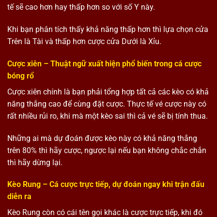
tế sẽ cao hơn hay thấp hơn so với số Y này.
Khi bạn phân tích thấy khả năng thấp hơn thì lựa chọn cửa
Trên là Tài và thấp hơn cược cửa Dưới là Xỉu.
Cược xiên – Thuật ngữ xuất hiện phổ biến trong cá cược
bóng rổ
Cược xiên chính là bạn phải tổng hợp tất cả các kèo có khả
năng thắng cao để cùng đặt cược. Thực tế vé cược này có
rất nhiều rủi ro, khi mà một kèo sai thì cả vé sẽ bị tính thua.
Những ai mà dự đoán được kèo này có khả năng thắng
trên 80% thì hãy cược, ngược lại nếu bạn không chắc chắn
thì hãy dừng lại.
Kèo Rung – Cá cược trực tiếp, dự đoán ngay khi trận đấu
diễn ra
Kèo Rung còn có cái tên gọi khác là cược trực tiếp, khi đó