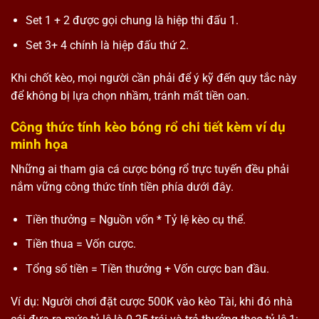
Set 1 + 2 được gọi chung là hiệp thi đấu 1.
Set 3+ 4 chính là hiệp đấu thứ 2.
Khi chốt kèo, mọi người cần phải để ý kỹ đến quy tắc này
để không bị lựa chọn nhầm, tránh mất tiền oan.
Công thức tính kèo bóng rổ chi tiết kèm ví dụ
minh họa
Những ai tham gia cá cược bóng rổ trực tuyến đều phải
nắm vững công thức tính tiền phía dưới đây.
Tiền thưởng = Nguồn vốn * Tỷ lệ kèo cụ thể.
Tiền thua = Vốn cược.
Tổng số tiền = Tiền thưởng + Vốn cược ban đầu.
Ví dụ: Người chơi đặt cược 500K vào kèo Tài, khi đó nhà