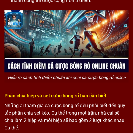
thành công thì được cộng tròn 3 điểm.
Hiểu rõ cách tính điểm chuẩn khi chơi cá cược bóng rổ online
Phân chia hiệp và set cược bóng rổ bạn cần biết
Những ai tham gia cá cược bóng rổ đều phải biết đến quy
tắc phân chia set kèo. Cụ thể trong một trận, nhà cái sẽ
chia làm 2 hiệp và mỗi hiệp sẽ bao gồm 2 lượt khác nhau.
Cụ thể: