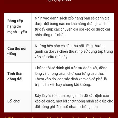
Nhìn vào danh sách xếp hạng bạn sẽ đánh giá
Bảng xếp
được đội bóng nào có khả năng thắng cao hơn,
hạng độ
từ đấy giúp các chuyên gia soi kèo có được cái
mạnh – yếu
nhìn tổng thể nhất.
Những bên nào có cầu thủ nổi tiếng thường
Cầu thủ nổi
gánh cả đội và chiến thuật họ sử dụng tập trung
tiếng
vào các cầu thủ này.
Chúng tôi sẽ đánh giá trên sự đoàn kết, đồng
Tinh thần
lòng và phong cách chơi của từng cầu thủ.
đồng đội
Thêm vào đó, còn xác định xem đó có phải là
trận bán kết, hay chung kết không.
Đây là yếu tố quan trọng nhất để xác định các
Lối chơi
kèo cá cược, một lối chơi thông minh sẽ giúp cho
đội bóng ghi điểm số nhanh chóng hơn.