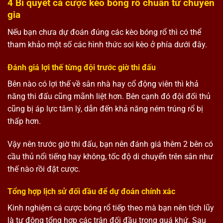
4 Bí quyết cá cược kèo bóng rổ chuẩn từ chuyên
gia
Nếu bạn chưa dự đoán đúng các kèo bóng rổ thì có thể
tham khảo một số các hình thức soi kèo ở phía dưới đây.
Đánh giá lợi thế từng đội trước giờ thi đấu
Bên nào có lợi thế về sân nhà hay cổ động viên thì khả
năng thi đấu cũng mãnh liệt hơn. Bên cạnh đó đội đối thủ
cũng bị áp lực tâm lý, dẫn đến khả năng ném trúng rổ bị
thấp hơn.
Vậy nên trước giờ thi đấu, bạn nên đánh giá thêm 2 bên có
cầu thủ nổi tiếng hay không, tốc độ di chuyển trên sân như
thế nào rồi đặt cược.
Tổng hợp lịch sử đối đầu để dự đoán chính xác
Kinh nghiệm cá cược bóng rổ tiếp theo mà bạn nên tích lũy
là tự động tổng hợp các trận đối đầu trong quá khứ. Sau