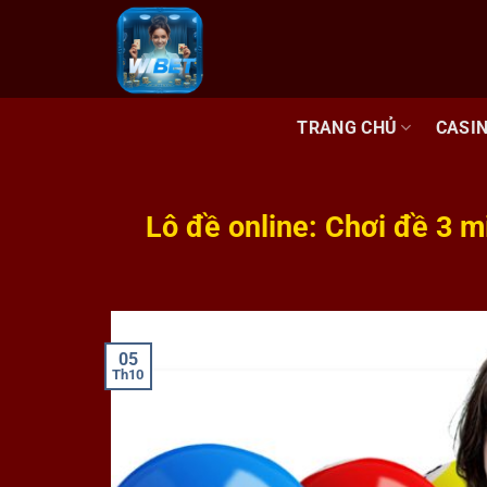
Bỏ
qua
nội
dung
TRANG CHỦ
CASI
Lô đề online: Chơi đề 3 
05
Th10