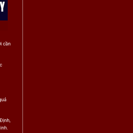
online
thưởng
WIBET
đặc
may
biệt
mắn,
thưởng
lớn
từng
ván
i cần
c
 quả
Định,
inh.