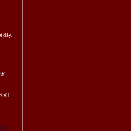
i đây.
thì
 Nhất