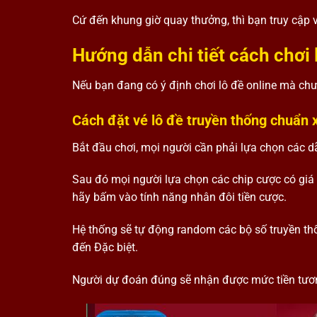
Cứ đến khung giờ quay thưởng, thì bạn truy cập 
Hướng dẫn chi tiết cách chơi 
Nếu bạn đang có ý định chơi lô đề online mà chưa
Cách đặt vé lô đề truyền thống chuẩn 
Bắt đầu chơi, mọi người cần phải lựa chọn các d
Sau đó mọi người lựa chọn các chip cược có giá t
hãy bấm vào tính năng nhân đôi tiền cược.
Hệ thống sẽ tự động random các bộ số truyền thố
đến Đặc biệt.
Người dự đoán đúng sẽ nhận được mức tiền tương 