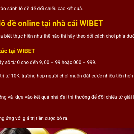
vào sảnh lô đề để đối chiếu các kết quả.
lô đề online tại nhà cái WIBET
 biết thực hiện như thế nào thì hãy theo dõi cách chơi phía dướ
xác tại WIBET
ãy số từ 0 cho đến 9, 00 – 99 hoặc 000 – 999.
rị từ 10K, trường hợp người chơi muốn đặt cược nhiều tiền hơn 
ng và dựa vào kết quả nhà đài trả thưởng để đối chiếu từ giải
ứng với giá trị tiền cược bỏ ra.