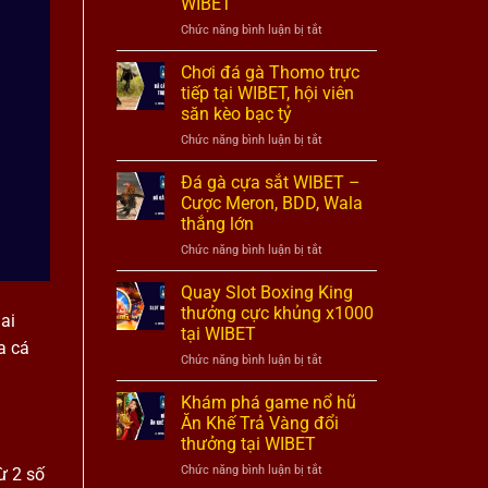
WIBET
nay
ở
Chức năng bình luận bị tắt
tại
Bắt
WIBET
kèo
–
Chơi đá gà Thomo trực
đá
Thưởng
tiếp tại WIBET, hội viên
gà
lớn,
săn kèo bạc tỷ
cựa
kèo
ở
Chức năng bình luận bị tắt
dao
hấp
Chơi
trực
dẫn
đá
tiếp
Đá gà cựa sắt WIBET –
gà
siêu
Cược Meron, BDD, Wala
Thomo
hấp
thắng lớn
trực
dẫn
ở
Chức năng bình luận bị tắt
tiếp
tại
Đá
tại
WIBET
gà
WIBET,
Quay Slot Boxing King
cựa
hội
thưởng cực khủng x1000
ai
sắt
viên
tại WIBET
WIBET
săn
a cá
ở
Chức năng bình luận bị tắt
–
kèo
Quay
Cược
bạc
Slot
Meron,
tỷ
Khám phá game nổ hũ
Boxing
BDD,
Ăn Khế Trả Vàng đổi
King
Wala
thưởng tại WIBET
thưởng
thắng
ở
Chức năng bình luận bị tắt
cực
lớn
ừ 2 số
Khám