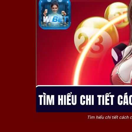
Tìm hiểu chi tiết cách 