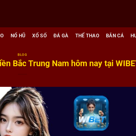
NO
NỔ HŨ
XỔ SỐ
ĐÁ GÀ
THỂ THAO
BẮN CÁ
H
BLOG
miền Bắc Trung Nam hôm nay tại WIB