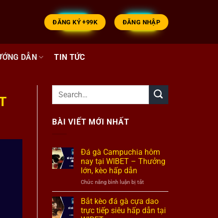
ĐĂNG KÝ +99K
ĐĂNG NHẬP
ƯỚNG DẪN
TIN TỨC
ET
BÀI VIẾT MỚI NHẤT
Đá gà Campuchia hôm
nay tại WIBET – Thưởng
lớn, kèo hấp dẫn
ở
Chức năng bình luận bị tắt
Đá
gà
Bắt kèo đá gà cựa dao
Campuchia
trực tiếp siêu hấp dẫn tại
hôm