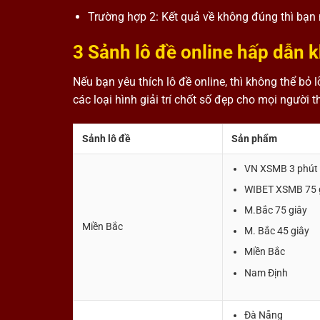
Trường hợp 2: Kết quả về không đúng thì bạn
3 Sảnh lô đề online hấp dẫn 
Nếu bạn yêu thích lô đề online, thì không thể bỏ l
các loại hình giải trí chốt số đẹp cho mọi người 
Sảnh lô đề
Sản phẩm
VN XSMB 3 phút
WIBET XSMB 75 
M.Bắc 75 giây
Miền Bắc
M. Bắc 45 giây
Miền Bắc
Nam Định
Đà Nẵng